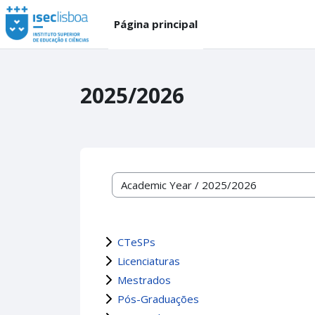
Ir para o conteúdo principal
Página principal
2025/2026
Categorias de disciplinas
CTeSPs
Licenciaturas
Mestrados
Pós-Graduações